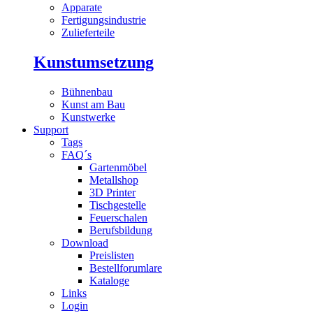
Apparate
Fertigungsindustrie
Zulieferteile
Kunstumsetzung
Bühnenbau
Kunst am Bau
Kunstwerke
Support
Tags
FAQ´s
Gartenmöbel
Metallshop
3D Printer
Tischgestelle
Feuerschalen
Berufsbildung
Download
Preislisten
Bestellforumlare
Kataloge
Links
Login