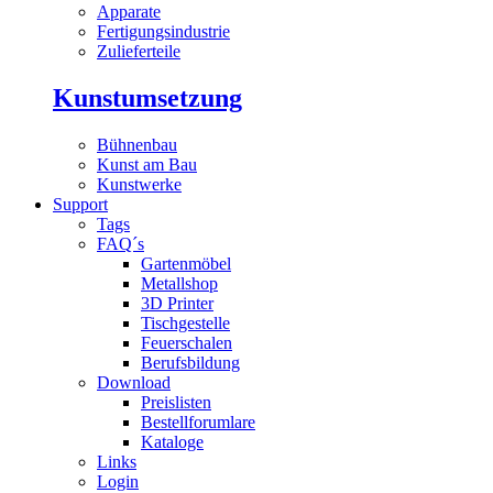
Apparate
Fertigungsindustrie
Zulieferteile
Kunstumsetzung
Bühnenbau
Kunst am Bau
Kunstwerke
Support
Tags
FAQ´s
Gartenmöbel
Metallshop
3D Printer
Tischgestelle
Feuerschalen
Berufsbildung
Download
Preislisten
Bestellforumlare
Kataloge
Links
Login