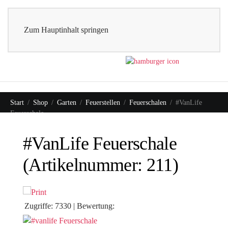
0
Shop
Zum Hauptinhalt springen
Start
Shop
Garten
Feuerstellen
Feuerschalen
#VanLife
Feuerschale
#VanLife Feuerschale
(Artikelnummer:
211
)
Zugriffe:
7330
|
Bewertung: