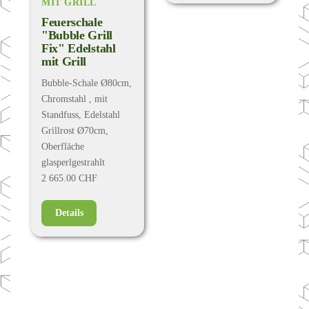
MIT GRILL
Feuerschale
"Bubble Grill
Fix" Edelstahl
mit Grill
Bubble-Schale Ø80cm,
Chromstahl , mit
Standfuss, Edelstahl
Grillrost Ø70cm,
Oberfläche
glasperlgestrahlt
2 665.00 CHF
Details