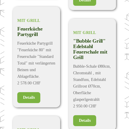
Details
MIT GRILL
Feuerküche
MIT GRILL
Partygrill
"Bubble Grill"
Feuerküche Partygrill
Edelstahl
"Feuerküche 80" mit
Feuerschale mit
Feuerschale "Standard
Grill
Total" mit verlängerten
Bubble-Schale Ø80cm,
Beinen und
Chromstahl , mit
Ablagefläche.
Standfuss, Edelstahl
2 578.00 CHF
Grillrost Ø70cm,
Oberfläche
Details
glasperlgestrahlt
2 950.00 CHF
Details