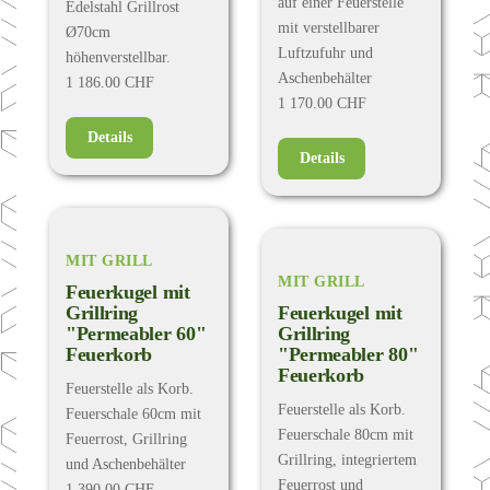
auf einer Feuerstelle
Edelstahl Grillrost
mit verstellbarer
Ø70cm
Luftzufuhr und
höhenverstellbar.
Aschenbehälter
1 186.00 CHF
1 170.00 CHF
Details
Details
MIT GRILL
MIT GRILL
Feuerkugel mit
Grillring
Feuerkugel mit
"Permeabler 60"
Grillring
Feuerkorb
"Permeabler 80"
Feuerkorb
Feuerstelle als Korb.
Feuerstelle als Korb.
Feuerschale 60cm mit
Feuerschale 80cm mit
Feuerrost, Grillring
Grillring, integriertem
und Aschenbehälter
Feuerrost und
1 390.00 CHF