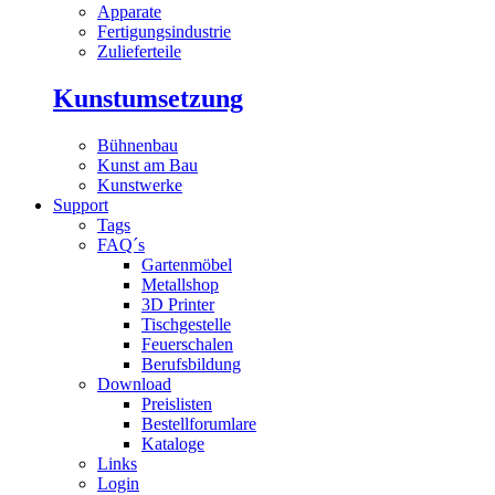
Apparate
Fertigungsindustrie
Zulieferteile
Kunstumsetzung
Bühnenbau
Kunst am Bau
Kunstwerke
Support
Tags
FAQ´s
Gartenmöbel
Metallshop
3D Printer
Tischgestelle
Feuerschalen
Berufsbildung
Download
Preislisten
Bestellforumlare
Kataloge
Links
Login