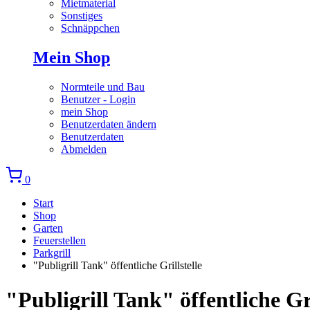
Mietmaterial
Sonstiges
Schnäppchen
Mein Shop
Normteile und Bau
Benutzer - Login
mein Shop
Benutzerdaten ändern
Benutzerdaten
Abmelden
0
Start
Shop
Garten
Feuerstellen
Parkgrill
"Publigrill Tank" öffentliche Grillstelle
"Publigrill Tank" öffentliche Gr