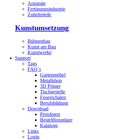
Apparate
Fertigungsindustrie
Zulieferteile
Kunstumsetzung
Bühnenbau
Kunst am Bau
Kunstwerke
Support
Tags
FAQ´s
Gartenmöbel
Metallshop
3D Printer
Tischgestelle
Feuerschalen
Berufsbildung
Download
Preislisten
Bestellforumlare
Kataloge
Links
Login