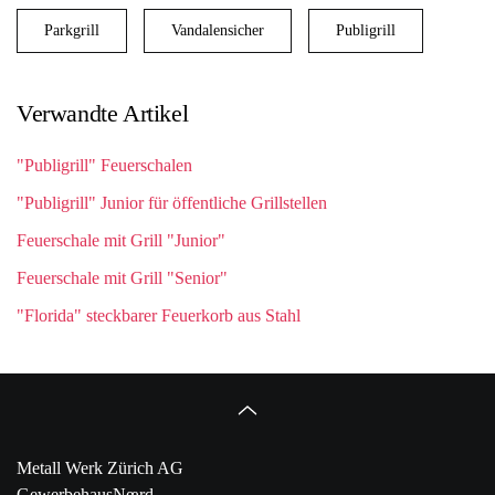
Parkgrill
Vandalensicher
Publigrill
Verwandte Artikel
"Publigrill" Feuerschalen
"Publigrill" Junior für öffentliche Grillstellen
Feuerschale mit Grill "Junior"
Feuerschale mit Grill "Senior"
"Florida" steckbarer Feuerkorb aus Stahl
Metall Werk Zürich AG
GewerbehausNœrd